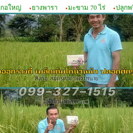
วกอใหญ่
ยางพารา
มะขาม 70 ไร่
ปลูกพ